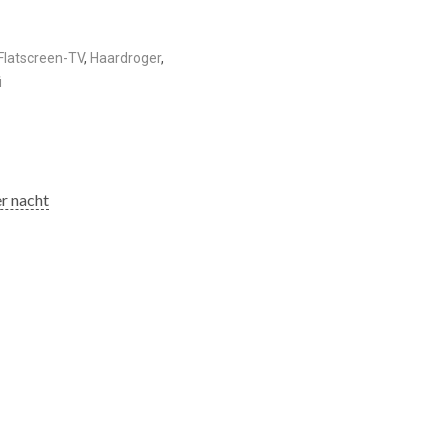
Flatscreen-TV
,
Haardroger
,
i
r nacht