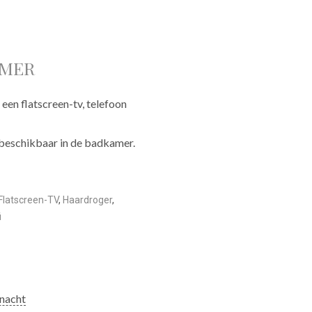
AMER
 een flatscreen-tv, telefoon
beschikbaar in de badkamer.
Flatscreen-TV
,
Haardroger
,
i
 nacht