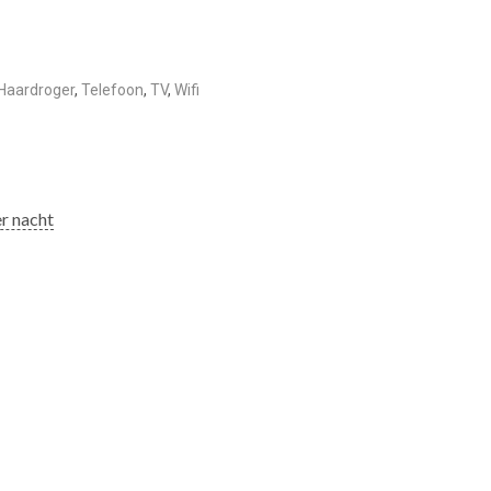
Haardroger
,
Telefoon
,
TV
,
Wifi
r nacht