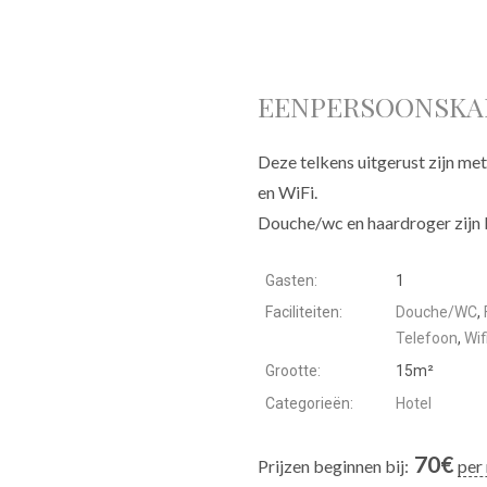
EENPERSOONSK
Deze telkens uitgerust zijn met
en WiFi.
Douche/wc en haardroger zijn 
Gasten:
1
Faciliteiten:
Douche/WC
,
Telefoon
,
Wif
Grootte:
15m²
Categorieën:
Hotel
70
€
Prijzen beginnen bij:
per