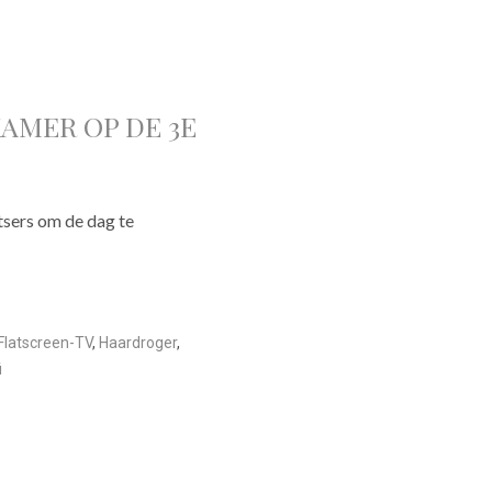
MER OP DE 3E
tsers om de dag te
Flatscreen-TV
,
Haardroger
,
i