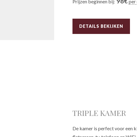
98
€
Prijzen beginnen bij:
per
DETAILS BEKIJKEN
TRIPLE KAMER
De kamer is perfect voor een kle
flatscreen-tv, telefoon en WiFi.