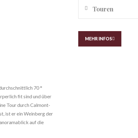
Touren
MEHR INFOS
urchschnittlich 70 °
perlich fit sind und über
eine Tour durch Calmont-
st, ist er ein Weinberg der
anoramablick auf die