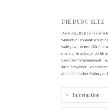
DIE BURG ELTZ
Die Burg Eltz ist eine der s
wundervoll romantisch gelege
wahrgewordenes Märchenschlo
man sich in aufregende, hist
Geist der Vergangenheit. Tau
ihrer Bewohner ¬ es erwartet
abendländischer Kulturgesch
Information