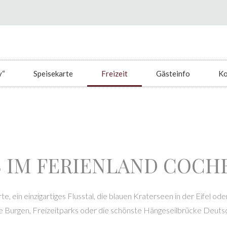
y“
Speisekarte
Freizeit
Gästeinfo
Ko
 IM FERIENLAND COCH
e, ein einzigartiges Flusstal, die blauen Kraterseen in der Eifel o
 Burgen, Freizeitparks oder die schönste Hängeseilbrücke Deutsc