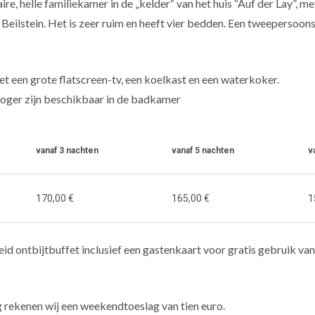
re, helle familiekamer in de „kelder“ van het huis “Auf der Lay”, me
n Beilstein. Het is zeer ruim en heeft vier bedden. Een tweepersoo
et een grote flatscreen-tv, een koelkast en een waterkoker.
roger zijn beschikbaar in de badkamer
vanaf 3 nachten
vanaf 5 nachten
v
170,00 €
165,00 €
1
reid ontbijtbuffet inclusief een gastenkaart voor gratis gebruik van 
 rekenen wij een weekendtoeslag van tien euro.