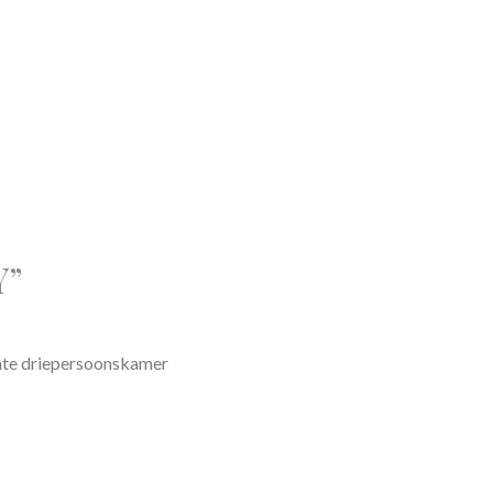
Y”
chte driepersoonskamer