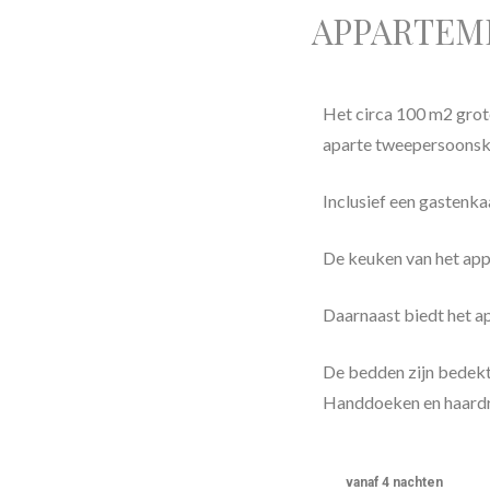
APPARTEM
Het circa 100 m2 grot
aparte tweepersoonsk
Inclusief een gastenka
De keuken van het appa
Daarnaast biedt het a
De bedden zijn bedek
Handdoeken en haardro
vanaf 4 nachten