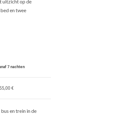
t uitzicht op de
nsbed en twee
anaf 7 nachten
55,00 €
bus en trein in de