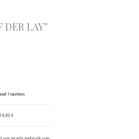
 DER LAY”
anaf 7 nachten
14,00 €
rt vor gratis gebruik van