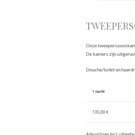
TWEEPERS
Onze tweepersoonskamers
De kamers zijn uitgerus
Douche/toilet en haard
1 nacht
135,00 €
Alle prijzen incl. uitge