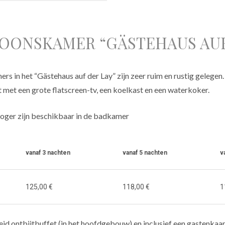
OONSKAMER “GÄSTEHAUS AUF
 in het “Gästehaus auf der Lay” zijn zeer ruim en rustig gelegen.
t met een grote flatscreen-tv, een koelkast en een waterkoker.
roger zijn beschikbaar in de badkamer
vanaf 3 nachten
vanaf 5 nachten
v
125,00 €
118,00 €
1
breid ontbijtbuffet (in het hoofdgebouw) en inclusief een gastenkaa