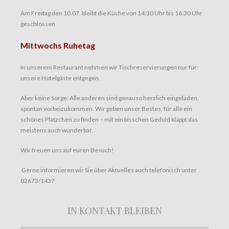
Am Freitag den 10.07. bleibt die Küche von 14:30 Uhr bis 16:30 Uhr
geschlossen
Mittwochs Ruhetag
In unserem Restaurant nehmen wir Tischreservierungen nur für
unsere Hotelgäste entgegen.
Aber keine Sorge: Alle anderen sind genauso herzlich eingeladen,
spontan vorbeizukommen. Wir geben unser Bestes, für alle ein
schönes Plätzchen zu finden – mit ein bisschen Geduld klappt das
meistens auch wunderbar.
Wir freuen uns auf euren Besuch!
Gerne informieren wir Sie über Aktuelles auch telefonisch unter
02673/1437
IN KONTAKT BLEIBEN