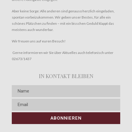
Aber keine Sorge: Alle anderen sind genauso herzlich eingeladen,
spontan vorbeizukommen. Wir geben unser Bestes, für alle ein
schönes Plätzchen zu finden – mit ein bisschen Geduld klappt das
meistens auch wunderbar.
Wir freuen uns auf euren Besuch!
Gerne informieren wir Sie über Aktuelles auch telefonisch unter
02673/1437
IN KONTAKT BLEIBEN
ABONNIEREN