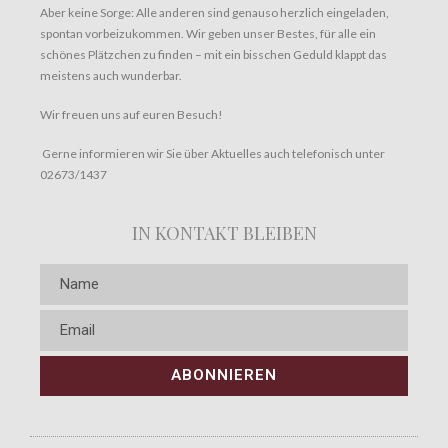
Aber keine Sorge: Alle anderen sind genauso herzlich eingeladen,
spontan vorbeizukommen. Wir geben unser Bestes, für alle ein
schönes Plätzchen zu finden – mit ein bisschen Geduld klappt das
meistens auch wunderbar.
Wir freuen uns auf euren Besuch!
Gerne informieren wir Sie über Aktuelles auch telefonisch unter
02673/1437
IN KONTAKT BLEIBEN
ABONNIEREN