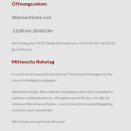
Öffnungszeiten:
Warme Küche von
12:00 bis
20:00 Uhr
Am Freitag den 10.07. bleibt die Küche von 14:30 Uhr bis 16:30 Uhr
geschlossen
Mittwochs Ruhetag
In unserem Restaurant nehmen wir Tischreservierungen nur für
unsere Hotelgäste entgegen.
Aber keine Sorge: Alle anderen sind genauso herzlich eingeladen,
spontan vorbeizukommen. Wir geben unser Bestes, für alle ein
schönes Plätzchen zu finden – mit ein bisschen Geduld klappt das
meistens auch wunderbar.
Wir freuen uns auf euren Besuch!