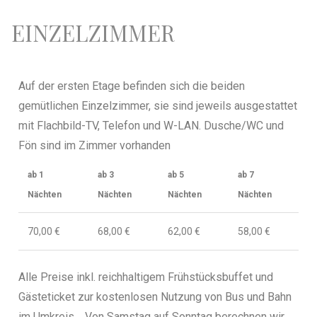
EINZELZIMMER
Auf der ersten Etage befinden sich die beiden
gemütlichen Einzelzimmer, sie sind jeweils ausgestattet
mit Flachbild-TV, Telefon und W-LAN. Dusche/WC und
Fön sind im Zimmer vorhanden
ab 1
ab 3
ab 5
ab 7
Nächten
Nächten
Nächten
Nächten
70,00 €
68,00 €
62,00 €
58,00 €
Alle Preise inkl. reichhaltigem Frühstücksbuffet
und
Gästeticket zur kostenlosen Nutzung von Bus und Bahn
im Umkreis.
Von Samstag auf Sonntag berechnen wir